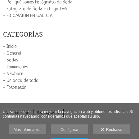
- Por qué somos Fotógrafos de Boda
- Fotógrafo de Boda en Lugo. I&A
- FOTOMATÓN EN GALICIA
CATEGORÍAS
- Inicio
- General
- Bodas
- Comuniones
- Newborn
- Un poco de todo
- Fotomatón
Utilizamos cookies para mejorar la navegación web y obtener estadísticas. Si
Ver anterior
Ver siguiente
continuas navegando, consideramos que aceptas su uso.
Más información
Configurar
Rechazar