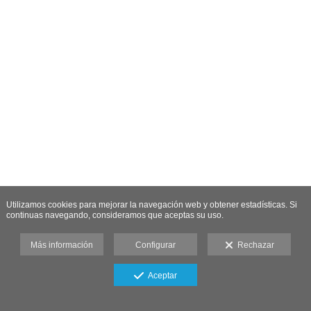
Utilizamos cookies para mejorar la navegación web y obtener estadísticas. Si
continuas navegando, consideramos que aceptas su uso.
Más información
Configurar
Rechazar
Aceptar