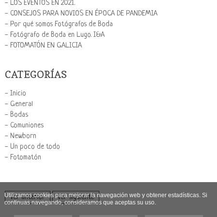
- LOS EVENTOS EN 2021.
- CONSEJOS PARA NOVIOS EN ÉPOCA DE PANDEMIA
- Por qué somos Fotógrafos de Boda
- Fotógrafo de Boda en Lugo. I&A
- FOTOMATÓN EN GALICIA
CATEGORÍAS
- Inicio
- General
- Bodas
- Comuniones
- Newborn
- Un poco de todo
- Fotomatón
Utilizamos cookies para mejorar la navegación web y obtener estadísticas. Si
Ver anterior
Ver siguiente
continuas navegando, consideramos que aceptas su uso.