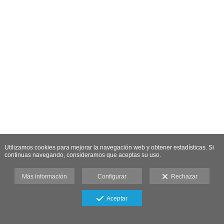
Utilizamos cookies para mejorar la navegación web y obtener estadísticas. Si
continuas navegando, consideramos que aceptas su uso.
Más información
Configurar
Rechazar
Aceptar