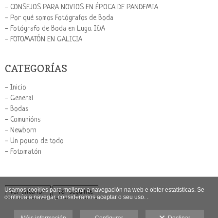
- CONSEJOS PARA NOVIOS EN ÉPOCA DE PANDEMIA
- Por qué somos Fotógrafos de Boda
- Fotógrafo de Boda en Lugo. I&A
- FOTOMATÓN EN GALICIA
CATEGORÍAS
- Inicio
- General
- Bodas
- Comunións
- Newborn
- Un pouco de todo
- Fotomatón
Usamos cookies para mellorar a navegación na web e obter estatísticas. Se
Ver anterior
Ver seguinte
continúa a navegar, consideramos aceptar o seu uso. .