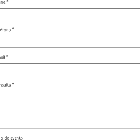
ome
*
léfono
*
ail
*
nsulta
*
po de evento